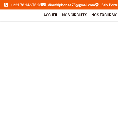
Aller
+221 78 146 78 28
dioufalphonse75@gmail.com
Saly Port
au
ACCUEIL
NOS CIRCUITS
NOS EXCURSI
contenu