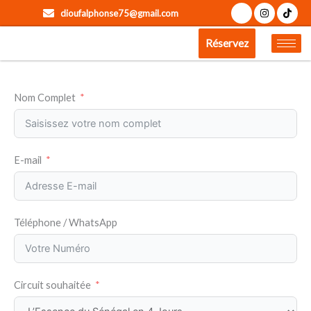
Aller
dioufalphonse75@gmail.com
au
contenu
Réservez
Nom Complet
E-mail
Téléphone / WhatsApp
Circuit souhaitée